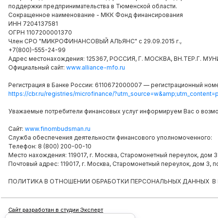
поддержки предпринимательства в Тюменской области.
Сокращенное наименование - МКК Фонд финансирования
ИНН 7204137581
ОГРН 1107200001370
Член СРО "МИКРОФИНАНСОВЫЙ АЛЬЯНС" с 29.09.2015 г.,
+7(800)-555-24-99
Адрес местонахождения: 125367, РОССИЯ, Г. МОСКВА, ВН.ТЕР.Г.
Официальный сайт:
www.alliance-mfo.ru
Регистрация в Банке России: 6110672000007 — регистрационный номе
https://cbr.ru/registries/microfinance/?utm_source=w&amp;utm_content
Уважаемые потребители финансовых услуг информируем Вас о возм
Сайт:
www.finombudsman.ru
Служба обеспечения деятельности финансового уполномоченного:
Телефон: 8 (800) 200-00-10
Место нахождения: 119017, г. Москва, Старомонетный переулок, дом 3
Почтовый адрес: 119017, г. Москва, Старомонетный переулок, дом 3
ПОЛИТИКА В ОТНОШЕНИИ ОБРАБОТКИ ПЕРСОНАЛЬНЫХ ДАННЫХ В
Сайт разработан в студии Эксперт
Дизайн и доработки сайта Чипмедиа.ру