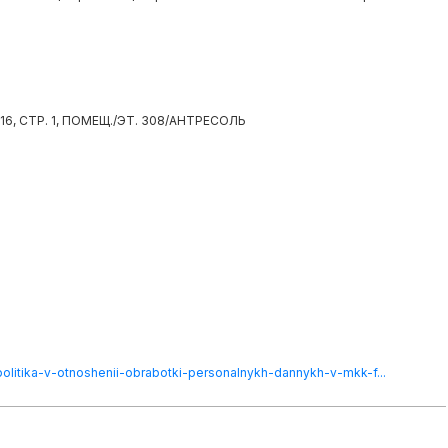
6, СТР. 1, ПОМЕЩ./ЭТ. 308/АНТРЕСОЛЬ
/politika-v-otnoshenii-obrabotki-personalnykh-dannykh-v-mkk-f...