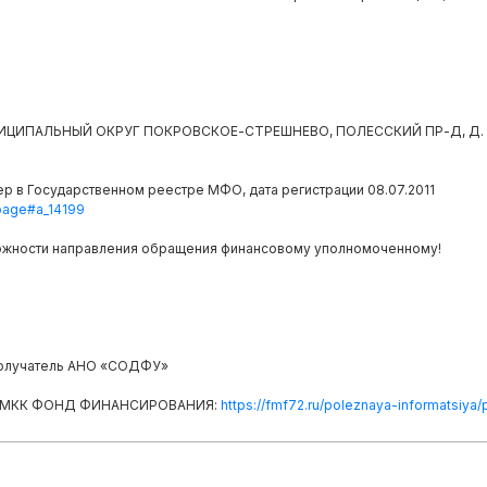
 МУНИЦИПАЛЬНЫЙ ОКРУГ ПОКРОВСКОЕ-СТРЕШНЕВО, ПОЛЕССКИЙ ПР-Д, Д. 1
р в Государственном реестре МФО, дата регистрации 08.07.2011
=page#a_14199
ожности направления обращения финансовому уполномоченному!
, получатель АНО «СОДФУ»
 МКК ФОНД ФИНАНСИРОВАНИЯ:
https://fmf72.ru/poleznaya-informatsiya