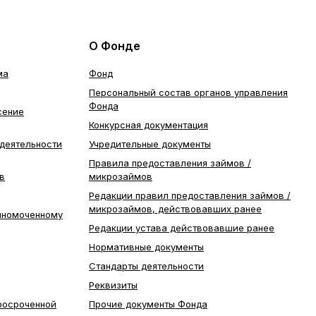
О Фонде
ма
Фонд
Персональный состав органов управления
Фонда
сение
Конкурсная документация
деятельности
Учредительные документы
Правила предоставления займов /
в
микрозаймов
Редакции правил предоставления займов /
микрозаймов, действовавших ранее
лномоченному
Редакции устава действовавшие ранее
Нормативные документы
Стандарты деятельности
Реквизиты
росроченной
Прочие документы Фонда