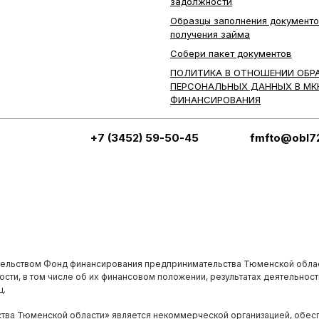
задолжности
Образцы заполнения документо
получения займа
Собери пакет документов
ПОЛИТИКА В ОТНОШЕНИИ ОБР
ПЕРСОНАЛЬНЫХ ДАННЫХ В МК
ФИНАНСИРОВАНИЯ
+7 (3452) 59-50-45
fmfto@obl72
ельством Фонд финансирования предпринимательства Тюменской обла
ти, в том числе об их финансовом положении, результатах деятельности
ц.
ва Тюменской области» является некоммерческой организацией, обесп