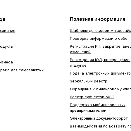
да
Полезная информация
ахования
Шаблоны договоров микрозай
Проверка информации о себе
родукты
Регистрация ИП, закрытие, вне
изменений
Регистрация ЮЛ, прекращение 
изнеса
и другое
ервис для самозанятых
Подача электронных документо
Зеркальный реестр
Обращения к финансовому упо
Реестр субъектов МСП
Поддержка мобилизованных
предпринимателей
Электронный документоборот
Взаимодействия по возврату п